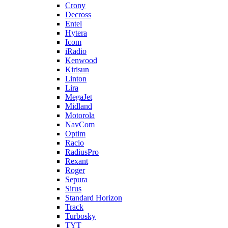
Crony
Decross
Entel
Hytera
Icom
iRadio
Kenwood
Kirisun
Linton
Lira
MegaJet
Midland
Motorola
NavCom
Optim
Racio
RadiusPro
Rexant
Roger
Sepura
Sirus
Standard Horizon
Track
Turbosky
TYT