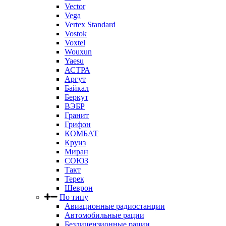
Vector
Vega
Vertex Standard
Vostok
Voxtel
Wouxun
Yaesu
АСТРА
Аргут
Байкал
Беркут
ВЭБР
Гранит
Грифон
КОМБАТ
Круиз
Миран
СОЮЗ
Такт
Терек
Шеврон
По типу
Авиационные радиостанции
Автомобильные рации
Безлицензионные рации