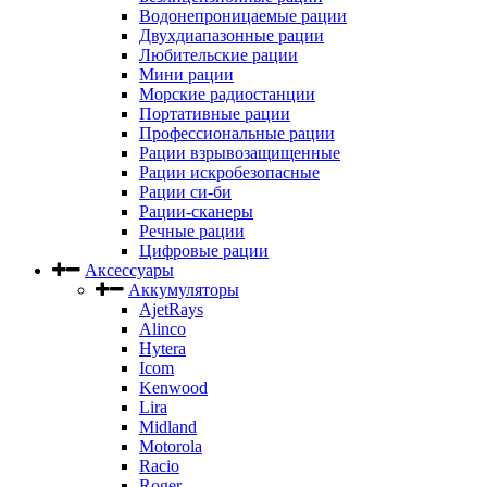
Водонепроницаемые рации
Двухдиапазонные рации
Любительские рации
Мини рации
Морские радиостанции
Портативные рации
Профессиональные рации
Рации взрывозащищенные
Рации искробезопасные
Рации си-би
Рации-сканеры
Речные рации
Цифровые рации
Аксессуары
Аккумуляторы
AjetRays
Alinco
Hytera
Icom
Kenwood
Lira
Midland
Motorola
Racio
Roger