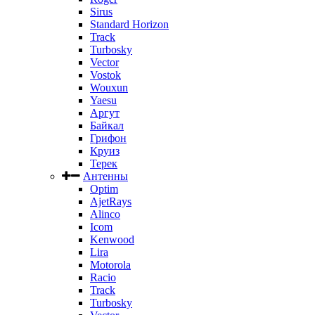
Sirus
Standard Horizon
Track
Turbosky
Vector
Vostok
Wouxun
Yaesu
Аргут
Байкал
Грифон
Круиз
Терек
Антенны
Optim
AjetRays
Alinco
Icom
Kenwood
Lira
Motorola
Racio
Track
Turbosky