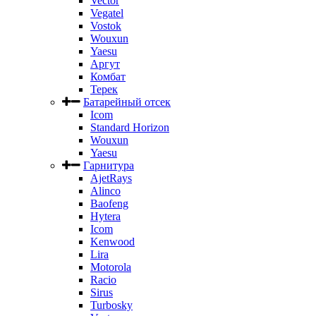
Vector
Vegatel
Vostok
Wouxun
Yaesu
Аргут
Комбат
Терек
Батарейный отсек
Icom
Standard Horizon
Wouxun
Yaesu
Гарнитура
AjetRays
Alinco
Baofeng
Hytera
Icom
Kenwood
Lira
Motorola
Racio
Sirus
Turbosky